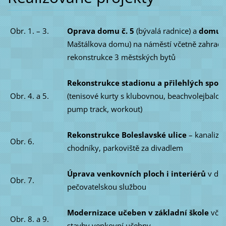
Obr. 1. – 3.
Oprava domu č. 5
(bývalá radnice) a
domu č
Maštálkova domu) na náměstí včetně zahrady
rekonstrukce 3 městských bytů
Rekonstrukce stadionu a přilehlých sport
Obr. 4. a 5.
(tenisové kurty s klubovnou, beachvolejbalový
pump track, workout)
Rekonstrukce Boleslavské ulice
– kanalizac
Obr. 6.
chodníky, parkoviště za divadlem
Úprava venkovních ploch i interiérů
v do
Obr. 7.
pečovatelskou službou
Modernizace učeben v základní škole
včet
Obr. 8. a 9.
stavby venkovní učebny