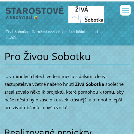
Živá Sobotka - Sdružení nezávislých kandidátů a hnutí
STAN
Pro Živou Sobotku
... v minulých letech vedení města s dalšími členy
zastupitelsva včetně našeho hnutí
Živá Sobotka
společně
zrealizovalo několik projektů, které pomohou k tomu, aby
naše město bylo zase o kousek krásnější a o mnoho lepší
pro život občanů i návštěvníků.
Realizované projekty