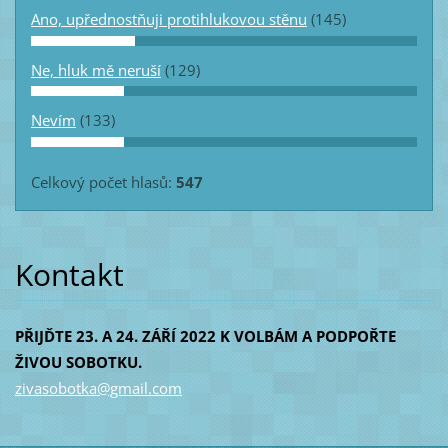
Ano, upřednostňuji protihlukovou stěnu
(145)
Ne, hluk mě neruší
(129)
Nevím
(133)
Celkový počet hlasů:
547
Kontakt
PŘIJĎTE 23. A 24. ZÁŘÍ 2022 K VOLBÁM A PODPOŘTE
ŽIVOU SOBOTKU.
zivasobo
tka@gmai
l.com