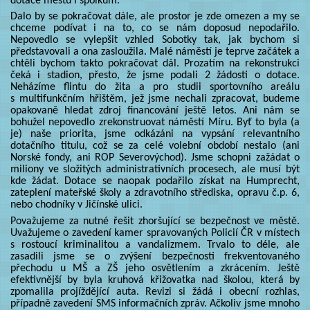
dotace městu i spolkům.
Dalo by se pokračovat dále, ale prostor je zde omezen a my se
chceme podívat i na to, co se nám doposud nepodařilo.
Nepovedlo se vylepšit vzhled Sobotky tak, jak bychom si
představovali a ona zasloužila. Malé náměstí je teprve začátek a
chtěli bychom takto pokračovat dál. Prozatím na rekonstrukci
čeká i stadion, přesto, že jsme podali 2 žádosti o dotace.
Neházíme flintu do žita a pro studii sportovního areálu
s multifunkčním hřištěm, jež jsme nechali zpracovat, budeme
opakovaně hledat zdroj financování ještě letos. Ani nám se
bohužel nepovedlo zrekonstruovat náměstí Míru. Byť to byla (a
je) naše priorita, jsme odkázáni na vypsání relevantního
dotačního titulu, což se za celé volební období nestalo (ani
Norské fondy, ani ROP Severovýchod). Jsme schopni zažádat o
miliony ve složitých administrativních procesech, ale musí být
kde žádat. Dotace se naopak podařilo získat na Humprecht,
zateplení mateřské školy a zdravotního střediska, opravu č.p. 6,
nebo chodníky v Jičínské ulici.
Považujeme za nutné řešit zhoršující se bezpečnost ve městě.
Uvažujeme o zavedení kamer spravovaných Policií ČR v místech
s rostoucí kriminalitou a vandalizmem. Trvalo to déle, ale
zasadili jsme se o zvýšení bezpečnosti frekventovaného
přechodu u MŠ a ZŠ jeho osvětlením a zkrácením. Ještě
efektivnější by byla kruhová křižovatka nad školou, která by
zpomalila projíždějící auta. Revizi si žádá i obecní rozhlas,
případně zavedení SMS informačních zpráv. Ačkoliv jsme mnoho