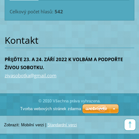
Celkový počet hlasů:
542
Kontakt
PŘIJĎTE 23. A 24. ZÁŘÍ 2022 K VOLBÁM A PODPOŘTE
ŽIVOU SOBOTKU.
zivasobo
tka@gmai
l.com
© 2010 Všechna práva vyhrazena.
Tvorba webových stránek zdarma
Zobrazit:
Mobilní verzi
|
Standardní verzi