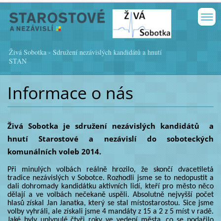
Živá Sobotka - Sdružení nezávislých kandidátů a hnutí
STAN
Informace o nás
Živá Sobotka je sdružení nezávislých kandidátů a
hnutí Starostové a nezávislí do soboteckých
komunálních voleb 2014.
Při minulých volbách reálně hrozilo, že skončí dvacetiletá
tradice nezávislých v Sobotce. Rozhodli jsme se to nedopustit a
dali dohromady kandidátku aktivních lidí, kteří pro město něco
dělají a ve volbách nečekaně uspěli. Absolutně nejvyšší počet
hlasů získal Jan Janatka, který se stal místostarostou. Sice jsme
volby vyhráli, ale získali jsme 4 mandáty z 15 a 2 z 5 míst v radě.
Jaké byly uplynulé čtyři roky ve vedení města, co se podařilo