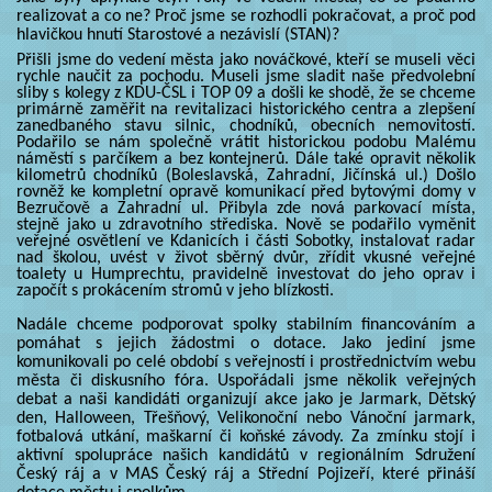
realizovat a co ne? Proč jsme se rozhodli pokračovat, a proč pod
hlavičkou hnutí Starostové a nezávislí (STAN)?
Přišli jsme do vedení města jako nováčkové, kteří se museli věci
rychle naučit za pochodu. Museli jsme sladit naše předvolební
sliby s kolegy z KDU-ČSL i TOP 09 a došli ke shodě, že se chceme
primárně zaměřit na revitalizaci historického centra a zlepšení
zanedbaného stavu silnic, chodníků, obecních nemovitostí.
Podařilo se nám společně vrátit historickou podobu Malému
náměstí s parčíkem a bez kontejnerů. Dále také opravit několik
kilometrů chodníků (Boleslavská, Zahradní, Jičínská ul.) Došlo
rovněž ke kompletní opravě komunikací před bytovými domy v
Bezručově a Zahradní ul. Přibyla zde nová parkovací místa,
stejně jako u zdravotního střediska. Nově se podařilo vyměnit
veřejné osvětlení ve Kdanicích i části Sobotky, instalovat radar
nad školou, uvést v život sběrný dvůr, zřídit vkusné veřejné
toalety u Humprechtu, pravidelně investovat do jeho oprav i
započít s prokácením stromů v jeho blízkosti.
Nadále chceme podporovat spolky stabilním financováním a
pomáhat s jejich žádostmi o dotace. Jako jediní jsme
komunikovali po celé období s veřejností i prostřednictvím webu
města či diskusního fóra. Uspořádali jsme několik veřejných
debat a naši kandidáti organizují akce jako je Jarmark, Dětský
den, Halloween, Třešňový, Velikonoční nebo Vánoční jarmark,
fotbalová utkání, maškarní či koňské závody. Za zmínku stojí i
aktivní spolupráce našich kandidátů v regionálním Sdružení
Český ráj a v MAS Český ráj a Střední Pojizeří, které přináší