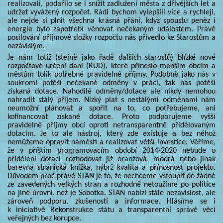
realizovali, podařilo se i snížit zadlužení města z dřívějších let a
udržet vyvážený rozpočet. Rádi bychom vylepšili více a rychleji,
ale nejde si plnit všechna krásná přání, když spoustu peněz i
energie bylo zapotřebí věnovat nečekaným událostem. Právě
posilování příjmové složky rozpočtu nás přivedlo ke Starostům a
nezávislým.
Je nám totiž (stejně jako řadě dalších starostů) blízké nové
rozpočtové určení daní (RUD), které přineslo menším obcím a
městům tolik potřebné pravidelné příjmy. Podobně jako nás v
soukromí potěší nečekané odměny v práci, tak nás potěší
získaná dotace. Nahodilé odměny/dotace ale nikdy nemohou
nahradit stálý příjem. Nízký plat s nestálými odměnami nám
neumožní plánovat a spořit na to, co potřebujeme, ani
kofinancovat získané dotace. Proto podporujeme vyšší
pravidelné příjmy obcí oproti netransparentně přidělovaným
dotacím. Je to ale nástroj, který zde existuje a bez něhož
nemůžeme opravit náměstí a realizovat větší investice. Věříme,
že v příštím programovacím období 2014-2020 nebude o
přidělení dotací rozhodovat již oranžová, modrá nebo jinak
barevná stranická knížka, nýbrž kvalita a přínosnost projektu.
Důvodem proč právě STAN je to, že nechceme vstoupit do žádné
ze zavedených velkých stran a rozhodně netoužíme po politice
na jiné úrovni, než je Sobotka. STAN nabízí stále nezávislost, ale
zároveň podporu, zkušenosti a informace. Hlásíme se i
k iniciativě Rekonstrukce státu a transparentní správě věcí
veřejných bez korupce.