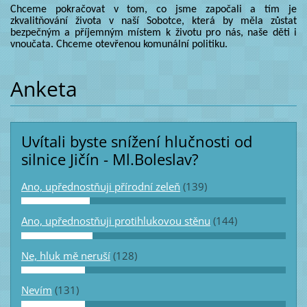
Chceme pokračovat v tom, co jsme započali a tím je
zkvalitňování života v naší Sobotce, která by měla zůstat
bezpečným a příjemným místem k životu pro nás, naše děti i
vnoučata. Chceme otevřenou komunální politik
u.
Anketa
Uvítali byste snížení hlučnosti od
silnice Jičín - Ml.Boleslav?
Ano, upřednostňuji přírodní zeleň
(139)
Ano, upřednostňuji protihlukovou stěnu
(144)
Ne, hluk mě neruší
(128)
Nevím
(131)